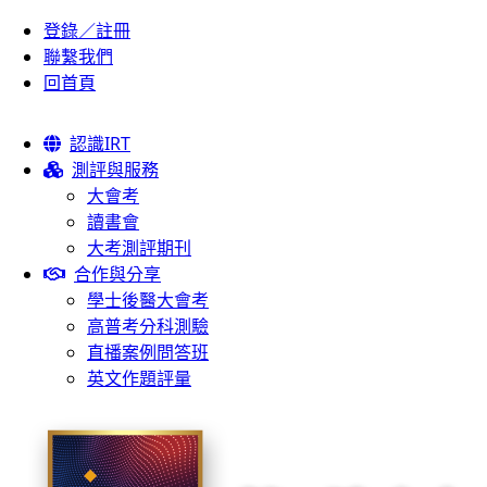
登錄／註冊
聯繫我們
回首頁
認識IRT
測評與服務
大會考
讀書會
大考測評期刊
合作與分享
學士後醫大會考
高普考分科測驗
直播案例問答班
英文作題評量