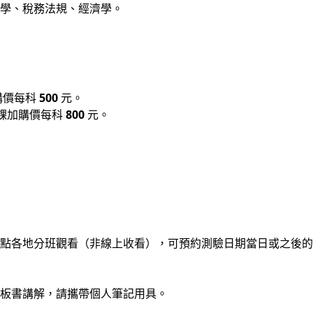
學、稅務法規、經濟學。
購價每科
500
元。
課加購價每科
800
元。
點各地分班觀看（非線上收看），可預約測驗日期當日或之後的
板書講解，請攜帶個人筆記用具。