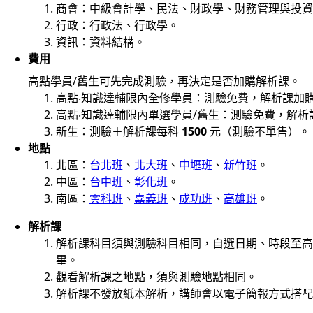
商會：中級會計學、民法、財政學、財務管理與投資
行政：行政法、行政學。
資訊：資料結構。
費用
高點學員/舊生可先完成測驗，再決定是否加購解析課。
高點‧知識達輔限內全修學員：測驗免費，解析課加
高點‧知識達輔限內單選學員/舊生：測驗免費，解析
新生：測驗＋解析課每科
1500
元（測驗不單售）。
地點
北區：
台北班
、
北大班
、
中壢班
、
新竹班
。
中區：
台中班
、
彰化班
。
南區：
雲科班
、
嘉義班
、
成功班
、
高雄班
。
解析課
解析課科目須與測驗科目相同，自選日期、時段至高
畢。
觀看解析課之地點，須與測驗地點相同。
解析課不發放紙本解析，講師會以電子簡報方式搭配