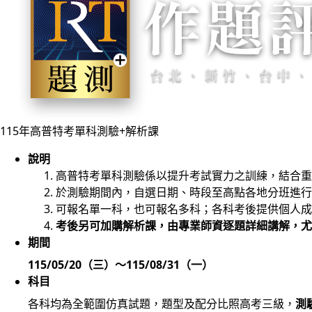
115年高普特考
單科測驗+解析課
說明
高普特考單科測驗係以提升考試實力之訓練，結合重
於測驗期間內，自選日期、時段至高點各地分班進行
可報名單一科，也可報名多科；各科考後提供個人成
考後另可加購解析課，由專業師資逐題詳細講解，尤
期間
115/05/20（三）～115/08/31（一）
科目
各科均為全範圍仿真試題，題型及配分比照高考三級，
測驗