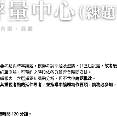
要考點與時事議題，模擬考試命題及型態，非歷屆試題，
故考後
紙筆測驗，可預約之時段依各分班營業時間安排。
績報表，含選擇題知識點分析，但
不含申論題批改
。
其重視考點的延伸思考，並指導申論題寫作要領，請務必參加，
時間 120 分鐘
。