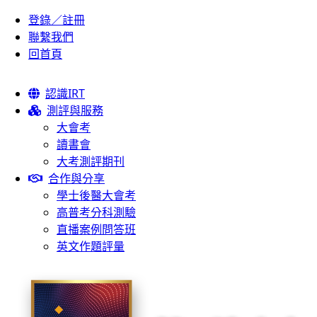
登錄／註冊
聯繫我們
回首頁
認識IRT
測評與服務
大會考
讀書會
大考測評期刊
合作與分享
學士後醫大會考
高普考分科測驗
直播案例問答班
英文作題評量