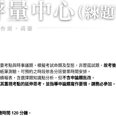
要考點與時事議題，模擬考試命題及型態，非歷屆試題，
故考後
紙筆測驗，可預約之時段依各分班營業時間安排。
績報表，含選擇題知識點分析，但
不含申論題批改
。
其重視考點的延伸思考，並指導申論題寫作要領，請務必參加，
時間 120 分鐘
。