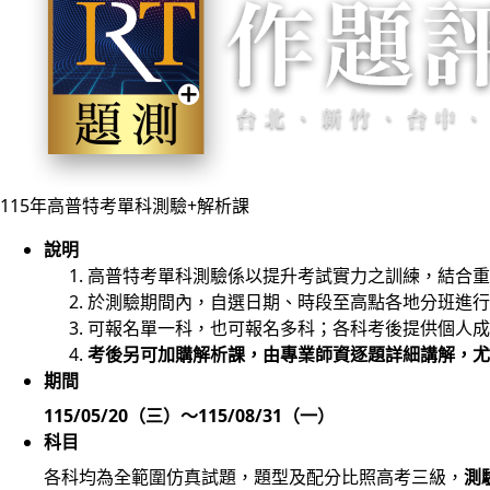
115年高普特考
單科測驗+解析課
說明
高普特考單科測驗係以提升考試實力之訓練，結合重
於測驗期間內，自選日期、時段至高點各地分班進行
可報名單一科，也可報名多科；各科考後提供個人成
考後另可加購解析課，由專業師資逐題詳細講解，尤
期間
115/05/20（三）～115/08/31（一）
科目
各科均為全範圍仿真試題，題型及配分比照高考三級，
測驗