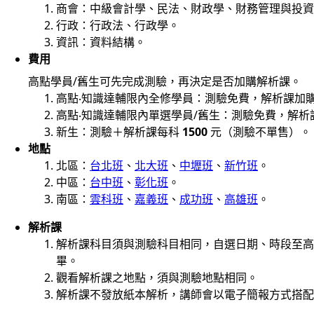
商會：中級會計學、民法、財政學、財務管理與投資
行政：行政法、行政學。
資訊：資料結構。
費用
高點學員/舊生可先完成測驗，再決定是否加購解析課。
高點‧知識達輔限內全修學員：測驗免費，解析課加
高點‧知識達輔限內單選學員/舊生：測驗免費，解析
新生：測驗＋解析課每科
1500
元（測驗不單售）。
地點
北區：
台北班
、
北大班
、
中壢班
、
新竹班
。
中區：
台中班
、
彰化班
。
南區：
雲科班
、
嘉義班
、
成功班
、
高雄班
。
解析課
解析課科目須與測驗科目相同，自選日期、時段至高
畢。
觀看解析課之地點，須與測驗地點相同。
解析課不發放紙本解析，講師會以電子簡報方式搭配