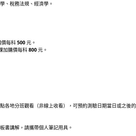
學、稅務法規、經濟學。
購價每科
500
元。
課加購價每科
800
元。
點各地分班觀看（非線上收看），可預約測驗日期當日或之後的
板書講解，請攜帶個人筆記用具。